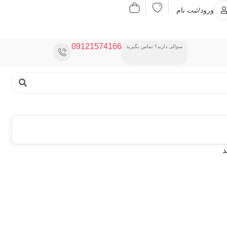
ورود/ثبت نام
09121574166
سوالی دارید؟ تماس بگیرید
د