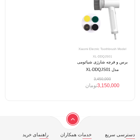
Xiaomi Electric Toothbrush Model
XL-DDQJS01
برس و فرچه شارژی شیائومی
مدل XL-DDQJS01
3,450,000
3,150,000
تومان
دسترسی سریع
خدمات همکاران
راهنمای خرید