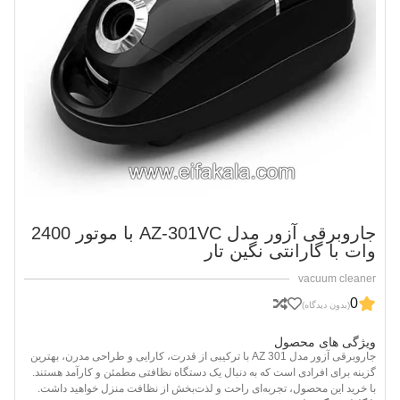
جاروبرقی آزور مدل AZ-301VC با موتور 2400
وات با گارانتی نگین تار
vacuum cleaner
0
(بدون دیدگاه)
ویژگی های محصول
جاروبرقی آزور مدل AZ 301 با ترکیبی از قدرت، کارایی و طراحی مدرن، بهترین
گزینه برای افرادی است که به دنبال یک دستگاه نظافتی مطمئن و کارآمد هستند.
با خرید این محصول، تجربه‌ای راحت و لذت‌بخش از نظافت منزل خواهید داشت.