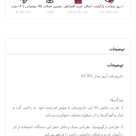
۱۰ روز ضمانت بازگشت
امکان خرید اقساطی
تضمین اصالت کالا
پشتیبانی تا ۱۲ شب
حتی سلیقه ای!
بدون چک و ضامن
واقعی!
حتی جمعه ها
توضیحات
توضیحات
جاروبرقی آزور مدل AZ 301
ویژگی‌ها:
1. قدرت مکش بالا: این جاروبرقی با موتور قدرتمند خود، به راحتی گرد و
غبار و آلودگی‌ها را از سطوح مختلف جمع‌آوری می‌کند.
2. طراحی ارگونومیک: طراحی سبک و قابل حمل این دستگاه، استفاده از آن
را آسان کرده و امکان جابجایی راحت را فراهم می‌کند.