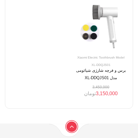
Xiaomi Electric Toothbrush Model
XL-DDQJS01
برس و فرچه شارژی شیائومی
مدل XL-DDQJS01
3,450,000
3,150,000
تومان