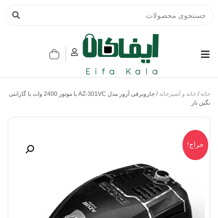
خانه
/
خانه و آشپزخانه
/ جاروبرقی آزور مدل AZ-301VC با موتور 2400 وات با گارانتی
نگین تار
حراج!